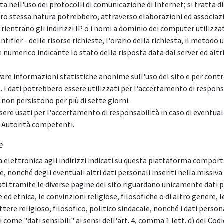
ita nell'uso dei protocolli di comunicazione di Internet; si tratta
loro stessa natura potrebbero, attraverso elaborazioni ed associazi
i rientrano gli indirizzi IP o i nomi a dominio dei computer utilizzat
ifier - delle risorse richieste, l'orario della richiesta, il metodo u
e numerico indicante lo stato della risposta data dal server ed altr
cavare informazioni statistiche anonime sull'uso del sito e per co
dati potrebbero essere utilizzati per l'accertamento di responsabi
b non persistono per più di sette giorni.
sere usati per l'accertamento di responsabilità in caso di eventual
 Autorità competenti.
e
ta elettronica agli indirizzi indicati su questa piattaforma comporta
, nonché degli eventuali altri dati personali inseriti nella missiva.
ati tramite le diverse pagine del sito riguardano unicamente dati p
e ed etnica, le convinzioni religiose, filosofiche o di altro genere, l
re religioso, filosofico, politico sindacale, nonché i dati personali
ome "dati sensibili" ai sensi dell'art. 4, comma 1 lett. d) del Codic