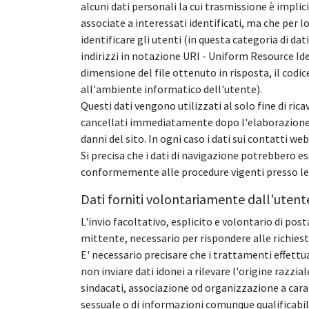
alcuni dati personali la cui trasmissione è implic
associate a interessati identificati, ma che per 
identificare gli utenti (in questa categoria di dat
indirizzi in notazione URI - Uniform Resource Ident
dimensione del file ottenuto in risposta, il codic
all'ambiente informatico dell'utente).
Questi dati vengono utilizzati al solo fine di ri
cancellati immediatamente dopo l'elaborazione. I 
danni del sito. In ogni caso i dati sui contatti we
Si precisa che i dati di navigazione potrebbero es
conformemente alle procedure vigenti presso le
Dati forniti volontariamente dall'utent
L'invio facoltativo, esplicito e volontario di pos
mittente, necessario per rispondere alle richieste
E' necessario precisare che i trattamenti effettu
non inviare dati idonei a rilevare l'origine razzial
sindacati, associazione od organizzazione a caratte
sessuale o di informazioni comunque qualificabili c