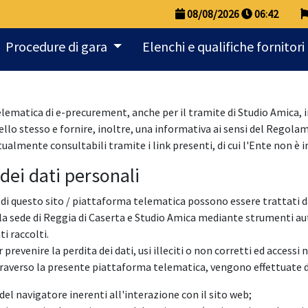
08/08/2026
06
:
42
Procedure di gara
Elenchi e qualifiche fornitori
elematica di e-precurement, anche per il tramite di Studio Amica, 
ello stesso e fornire, inoltre, una informativa ai sensi del Regol
ntualmente consultabili tramite i link presenti, di cui l'Ente non è
dei dati personali
i questo sito / piattaforma telematica possono essere trattati dati
o la sede di Reggia di Caserta e Studio Amica mediante strumenti 
i raccolti.
revenire la perdita dei dati, usi illeciti o non corretti ed accessi 
traverso la presente piattaforma telematica, vengono effettuate di
del navigatore inerenti all'interazione con il sito web;