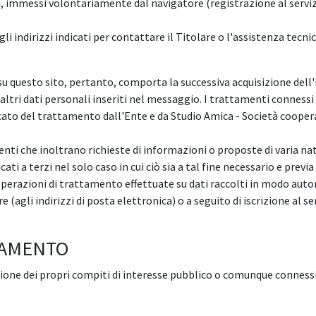
i, immessi volontariamente dal navigatore (registrazione al serviz
li indirizzi indicati per contattare il Titolare o l'assistenza tecnic
ti su questo sito, pertanto, comporta la successiva acquisizione dell
altri dati personali inseriti nel messaggio. I trattamenti connessi a
ato del trattamento dall'Ente e da Studio Amica - Società coopera
ti che inoltrano richieste di informazioni o proposte di varia natur
ti a terzi nel solo caso in cui ciò sia a tal fine necessario e previ
e operazioni di trattamento effettuate su dati raccolti in modo auto
re (agli indirizzi di posta elettronica) o a seguito di iscrizione al
TAMENTO
zione dei propri compiti di interesse pubblico o comunque connessi 