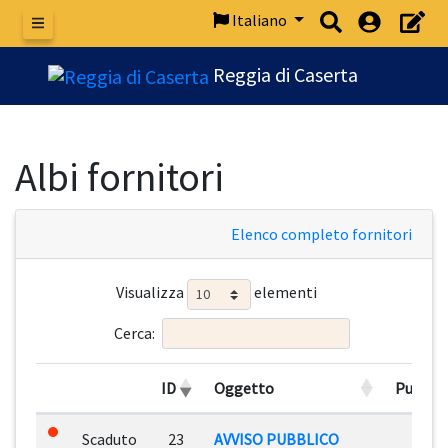
Italiano
Menu
Reggia di Caserta
Albi fornitori
Elenco completo fornitori
Visualizza
elementi
Cerca:
ID
Oggetto
Pubblic
Scaduto
23
AVVISO PUBBLICO
01/0